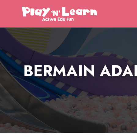
BERMAIN ADA