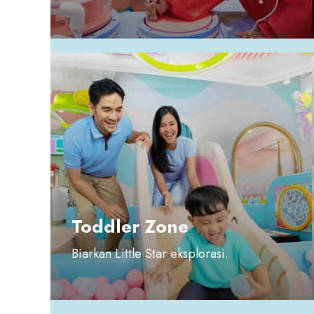
Toddler Zone
Biarkan Little Star eksplorasi.