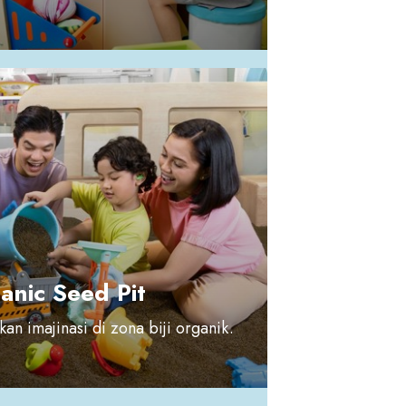
anic Seed Pit
an imajinasi di zona biji organik.