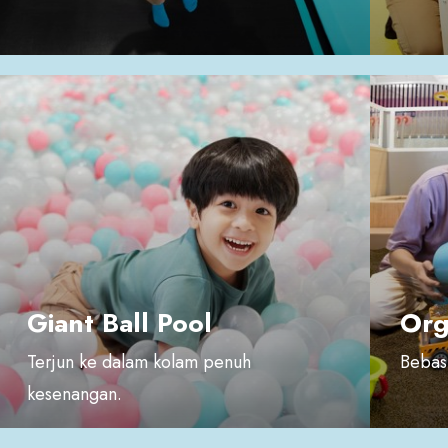
Giant Ball Pool
Org
Terjun ke dalam kolam penuh
Bebask
kesenangan.