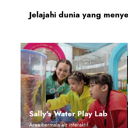
Jelajahi dunia yang men
Sally’s Water Play Lab
Area bermain air interaktif.