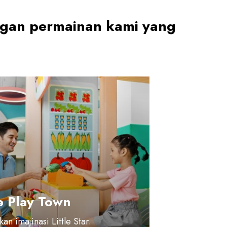
ngan permainan kami yang
e Play Town
an imajinasi Little Star.